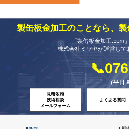
製缶板金加工のことなら、製
「製缶板金加工.co
株式会社ミツヤが運営して
📞076
（平日 8
見積依頼
技術相談
よくある質問
メールフォーム
■
HOME
■ 製