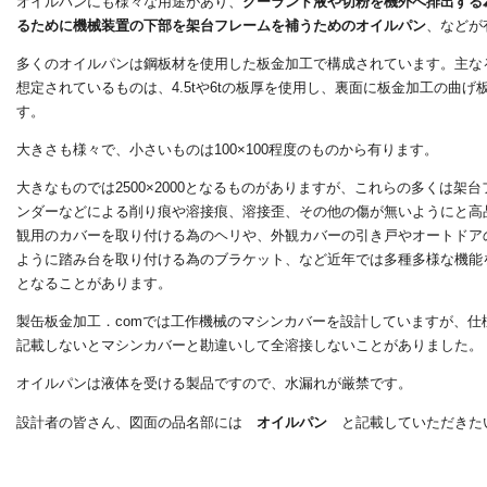
オイルパンにも様々な用途があり、
クーラント液や切粉を機外へ排出する
るために機械装置の下部を架台フレームを補うためのオイルパン
、などが
多くのオイルパンは鋼板材を使用した板金加工で構成されています。主なる板
想定されているものは、4.5tや6tの板厚を使用し、裏面に板金加工の
す。
大きさも様々で、小さいものは100×100程度のものから有ります。
大きなものでは2500×2000となるものがありますが、これらの多くは
ンダーなどによる削り痕や溶接痕、溶接歪、その他の傷が無いようにと高
観用のカバーを取り付ける為のヘリや、外観カバーの引き戸やオートドア
ように踏み台を取り付ける為のブラケット、など近年では多種多様な機能
となることがあります。
製缶板金加工．comでは工作機械のマシンカバーを設計していますが、
記載しないとマシンカバーと勘違いして全溶接しないことがありました。
オイルパンは液体を受ける製品ですので、水漏れが厳禁です。
設計者の皆さん、図面の品名部には
オイルパン
と記載していただきた