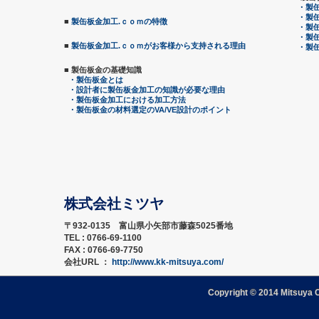
・製缶
・製缶
■
製缶板金加工.ｃｏｍの特徴
・製缶
・製缶
■
製缶板金加工.ｃｏｍがお客様から支持される理由
・製缶
■ 製缶板金の基礎知識
・製缶板金とは
・設計者に製缶板金加工の知識が必要な理由
・製缶板金加工における加工方法
・製缶板金の材料選定のVA/VE設計のポイント
株式会社ミツヤ
〒932-0135 富山県小矢部市藤森5025番地
TEL : 0766-69-1100
FAX : 0766-69-7750
会社URL ：
http://www.kk-mitsuya.com/
Copyright © 2014 Mitsuya 