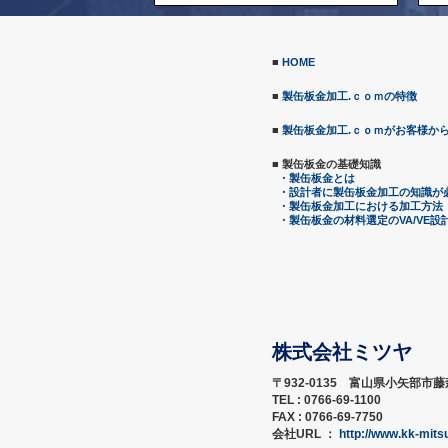
■
HOME
■
製缶板金加工.ｃｏｍの特徴
■
製缶板金加工.ｃｏｍがお客様か
■ 製缶板金の基礎知識
・製缶板金とは
・設計者に製缶板金加工の知識が
・製缶板金加工における加工方法
・製缶板金の材料選定のVA/VE設
株式会社ミツヤ
〒932-0135 富山県小矢部市藤
TEL : 0766-69-1100
FAX : 0766-69-7750
会社URL ：
http://www.kk-mits