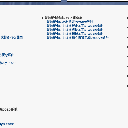
■ 製缶板金設計のＶＡ事例集
・製缶板金の材料選定のVA/VE設計
・製缶板金における板金加工のVA/VE設計
・製缶板金における溶接加工のVA/VE設計
・製缶板金における機械加工のVA/VE設計
ら支持される理由
・製缶板金における組立搬送工程のVA/VE設計
必要な理由
計のポイント
森5025番地
uya.com/