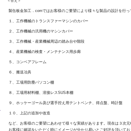
＜答え＞
製缶板金加工．comではお客様のご要望により様々な製品の設計を行っ
１、工作機械のトランスファーマシンのカバー
２、工作機械の汎用機のマシンカバー
３、工作機械・産業機械周辺の踏み台や階段
４、産業機械の検査・メンテナンス用歩廊
５、コンベアフレーム
６、搬送冶具
７、工場用防塵パソコン棚
８、工場用材料棚、溶接レスSUS本棚
９、ホッケーゴール及び選手控え用テントベンチ、得点盤、時計盤
１０、上記の追加や改造
など、お客様のご要望にあわせて様々な実績があります。現在は３次元
お客様に確認をいただく時にイメージが分かり易いとご好評を頂いてお