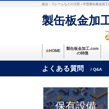
架台・フレームなどの大型～中型製缶板金加工
製缶板金加工
製缶板金加工.com
HOME
の特徴
よくある質問
/ Q&A
保有設備